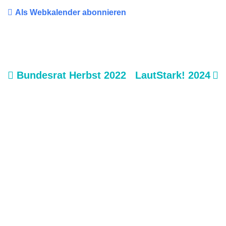
Als Webkalender abonnieren
Bundesrat Herbst 2022
LautStark! 2024
Beitrags-
Navigation
Kontakt
Impressum
Datenschutzerklärung