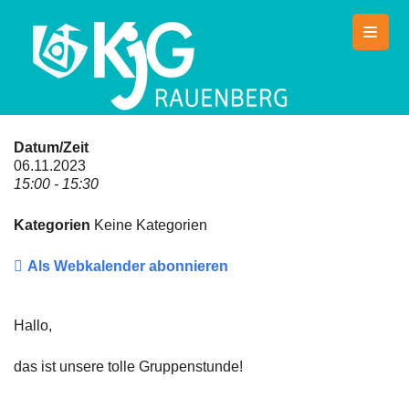
Skip
to
content
KjG Rauenberg
Countdown zum Zeltlager 2026
Datum/Zeit
06.11.2023
15:00 - 15:30
Kategorien
Keine Kategorien
Als Webkalender abonnieren
Hallo,
das ist unsere tolle Gruppenstunde!