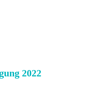
KjG Rauenberg
Aktionen
agung 2022