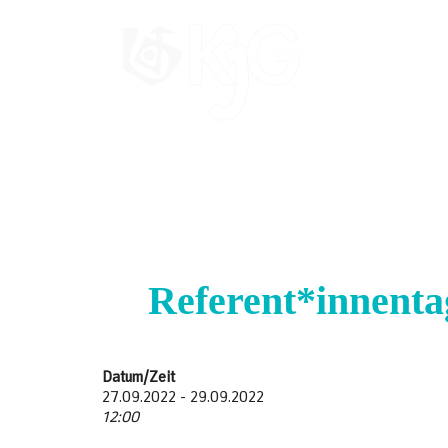
Skip
to
content
KjG Rauenberg
Countdown zum Zeltlager 2026
Referent*innent
Datum/Zeit
27.09.2022 - 29.09.2022
12:00