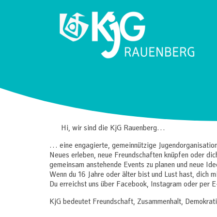
Skip
to
content
KjG Rauenberg
Countdown zum Zeltlager 2026
Landingpage-Kat
Hi, wir sind die KjG Rauenberg…
… eine engagierte, gemeinnützige Jugendorganisation,
Neues erleben, neue Freundschaften knüpfen oder dich
gemeinsam anstehende Events zu planen und neue Ide
Wenn du 16 Jahre oder älter bist und Lust hast, dich 
Du erreichst uns über Facebook, Instagram oder per E
KjG bedeutet Freundschaft, Zusammenhalt, Demokratie